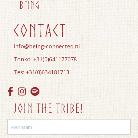
contact
info@being-connected.nl
Tonko: +31(0)641177078
Tes: +31(0)634181713
Join the tribe!
Voornaam
(Vereist)