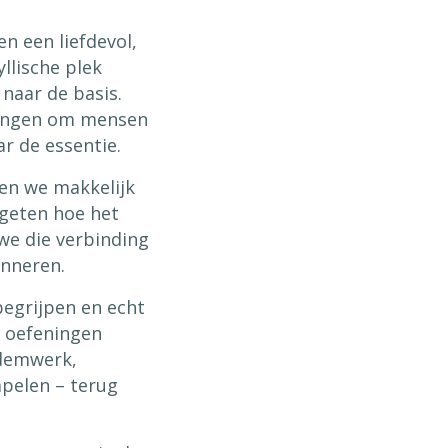
n een liefdevol,
llische plek
naar de basis.
langen om mensen
r de essentie.
zen we makkelijk
rgeten hoe het
we die verbinding
inneren.
begrijpen en echt
n oefeningen
ademwerk,
mpelen – terug