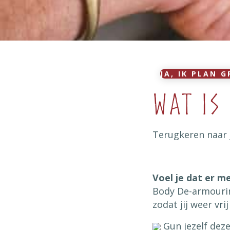
JA, IK PLAN G
Wat is
Terugkeren naar j
Voel je dat er me
Body De-armourin
zodat jij weer vri
Gun jezelf deze