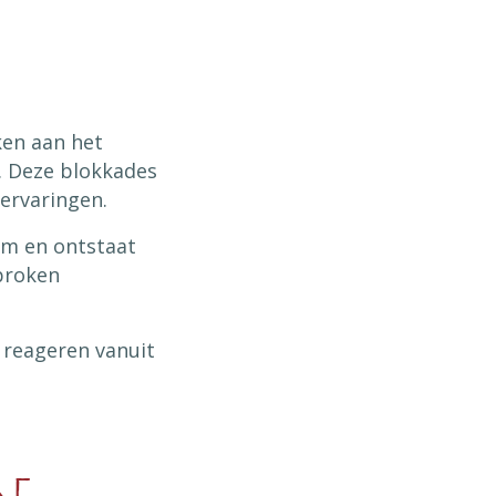
ken aan het
. Deze blokkades
ervaringen.
am en ontstaat
proken
 reageren vanuit