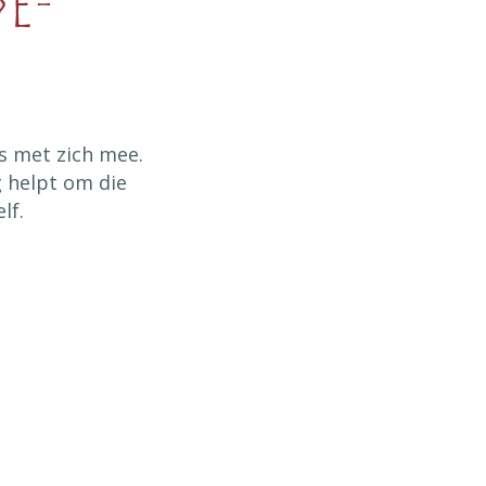
de-
s met zich mee.
g helpt om die
lf.