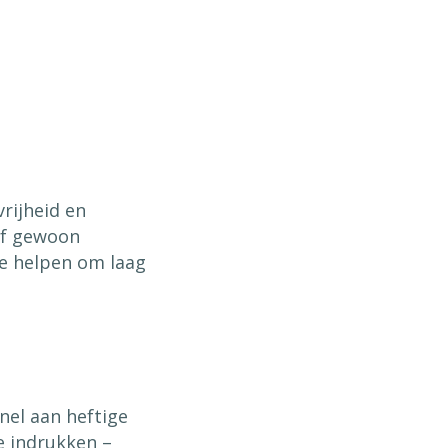
vrijheid en
 of gewoon
je helpen om laag
el aan heftige
e indrukken –