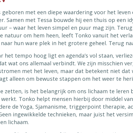
s geboren met een diepe waardering voor het leven e
r. Samen met Tessa bouwde hij een thuis op een idy
ur – waar het leven simpel en puur mag zijn. Terug 
e natuur om hem heen, leeft Tonko vanuit het ver
naar hun ware plek in het grotere geheel. Terug naa
r het tempo hoog ligt en agenda’s vol staan, verlie
at wat ons allemaal verbindt. We zijn misschien ve
stromen met het leven, maar dat betekent niet dat 
raagt alleen om bewuste stappen om het weer te her
 zetten, is het belangrijk om ons lichaam te leren 
t werkt. Tonko helpt mensen hierbij door middel va
dere de Yoga, Sjamanisme, triggerpoint therapie, 
Geen ingewikkelde technieken, maar juist het versi
gen lichaam.