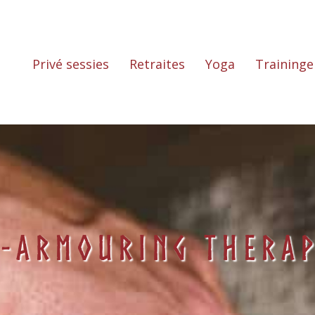
Privé sessies
Retraites
Yoga
Traininge
e-armouring therap