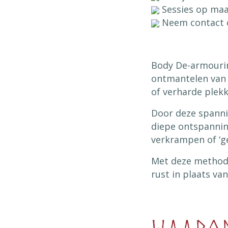
Sessies op maa
Neem contact o
Body De-armourin
ontmantelen van 
of verharde plek
Door deze spanni
diepe ontspanni
verkrampen of ‘ge
Met deze methode
rust in plaats va