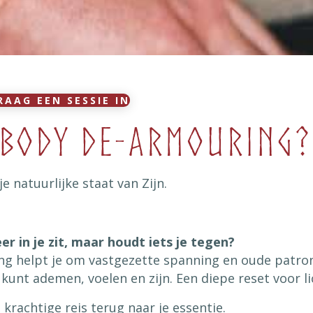
RAAG EEN SESSIE IN
 body De-armouring?
e natuurlijke staat van Zijn.
er in je zit, maar houdt iets je tegen?
g helpt je om vastgezette spanning en oude patrone
j kunt ademen, voelen en zijn. Een diepe reset voor l
 krachtige reis terug naar je essentie.