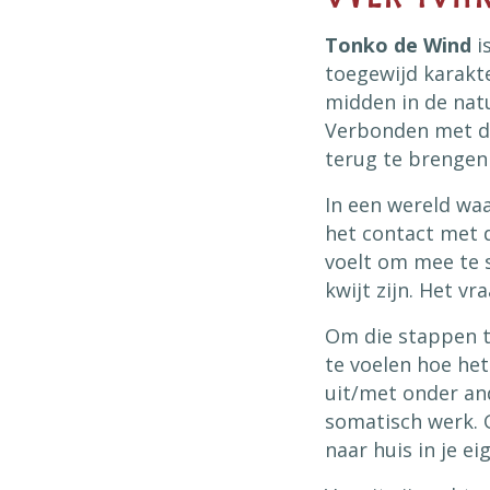
Tonko de Wind
i
toegewijd karakte
midden in de natu
Verbonden met d
terug te brengen 
In een wereld waa
het contact met d
voelt om mee te 
kwijt zijn. Het v
Om die stappen te
te voelen hoe he
uit/met onder an
somatisch werk. 
naar huis in je ei