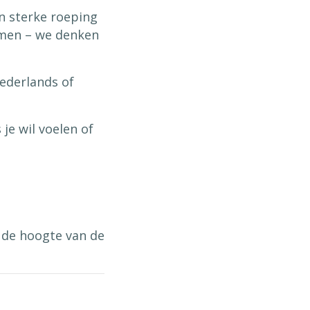
n sterke roeping
emen – we denken
Nederlands of
 je wil voelen of
p de hoogte van de