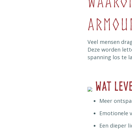
Waarom
armou
Veel mensen drag
Deze worden lett
spanning los te l
Wat lev
Meer ontspan
Emotionele 
Een dieper l