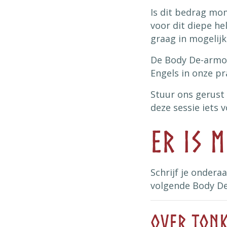
Is dit bedrag mo
voor dit diepe h
graag in mogelij
De Body De-armo
Engels in onze pra
Stuur ons gerust e
deze sessie iets 
Er is 
Schrijf je ondera
volgende Body D
Over Ton